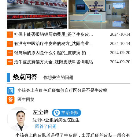
+
社保卡能否报销银屑病费用_得了牛皮皮癣怎么治疗
2024-10-14
+
有没有中医治疗牛皮癣的秘方_沈阳专业银屑医院
2024-10-14
+
银屑病的原因是什么引起的_皮肤病 拍图识别
2024-09-20
+
治牛皮皮癣偏方大全_沈阳皮肤科咨询电话
2024-09-20
热点问答
你想关注的问题
问
小孩身上有红色丘疹如何自行区分是不是牛皮癣
答
医生回复
左全锋
主治医师
沈阳中亚银屑病医院医生
· 回答了问题
小孩身上的皮肤若是得了牛皮癣，出现丘疹的皮肤一般会有