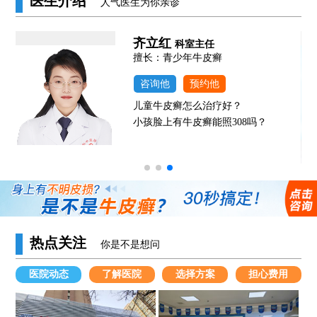
医生介绍
人气医生为你亲诊
左全锋
科室主任
擅长：青少年牛皮癣
咨询他
预约他
？
儿童牛皮癣怎么治疗好？
08吗？
小孩脸上有牛皮癣能照308吗？
热点关注
你是不是想问
医院动态
了解医院
选择方案
担心费用