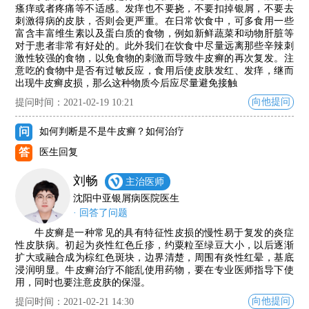
瘙痒或者疼痛等不适感。发痒也不要挠，不要扣掉银屑，不要去
刺激得病的皮肤，否则会更严重。在日常饮食中，可多食用一些
富含丰富维生素以及蛋白质的食物，例如新鲜蔬菜和动物肝脏等
对于患者非常有好处的。此外我们在饮食中尽量远离那些辛辣刺
激性较强的食物，以免食物的刺激而导致牛皮癣的再次复发。注
意吃的食物中是否有过敏反应，食用后使皮肤发红、发痒，继而
出现牛皮癣皮损，那么这种物质今后应尽量避免接触
向他提问
提问时间：2021-02-19 10:21
问
如何判断是不是牛皮癣？如何治疗
答
医生回复
刘畅
主治医师
沈阳中亚银屑病医院医生
· 回答了问题
牛皮癣是一种常见的具有特征性皮损的慢性易于复发的炎症
性皮肤病。初起为炎性红色丘疹，约粟粒至绿豆大小，以后逐渐
扩大或融合成为棕红色斑块，边界清楚，周围有炎性红晕，基底
浸润明显。牛皮癣治疗不能乱使用药物，要在专业医师指导下使
用，同时也要注意皮肤的保湿。
向他提问
提问时间：2021-02-21 14:30