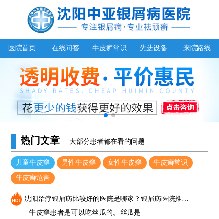
医院首页
在线问答
牛皮癣常识
先进设备
来院路线
热门文章
大部分患者都在看的问题
儿童牛皮癣
男性牛皮癣
女性牛皮癣
牛皮癣常识
牛皮癣危害
沈阳治疗银屑病比较好的医院是哪家？银屑病医院推荐（中亚）_牛皮癣能吃丝瓜吗
牛皮癣患者是可以吃丝瓜的。丝瓜是