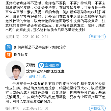
瘙痒或者疼痛等不适感。发痒也不要挠，不要扣掉银屑，不要去
刺激得病的皮肤，否则会更严重。在日常饮食中，可多食用一些
富含丰富维生素以及蛋白质的食物，例如新鲜蔬菜和动物肝脏等
对于患者非常有好处的。此外我们在饮食中尽量远离那些辛辣刺
激性较强的食物，以免食物的刺激而导致牛皮癣的再次复发。注
意吃的食物中是否有过敏反应，食用后使皮肤发红、发痒，继而
出现牛皮癣皮损，那么这种物质今后应尽量避免接触
向他提问
提问时间：2021-02-19 10:21
问
如何判断是不是牛皮癣？如何治疗
答
医生回复
刘畅
主治医师
沈阳中亚银屑病医院医生
· 回答了问题
牛皮癣是一种常见的具有特征性皮损的慢性易于复发的炎症
性皮肤病。初起为炎性红色丘疹，约粟粒至绿豆大小，以后逐渐
扩大或融合成为棕红色斑块，边界清楚，周围有炎性红晕，基底
浸润明显。牛皮癣治疗不能乱使用药物，要在专业医师指导下使
用，同时也要注意皮肤的保湿。
向他提问
提问时间：2021-02-21 14:30