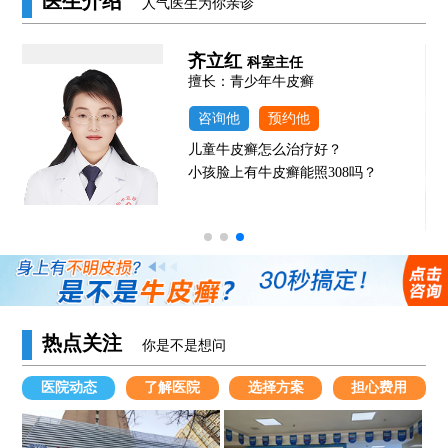
医生介绍
人气医生为你亲诊
齐立红
科室主任
发
擅长：青少年牛皮癣
咨询他
预约他
儿童牛皮癣怎么治疗好？
小孩脸上有牛皮癣能照308吗？
热点关注
你是不是想问
医院动态
了解医院
选择方案
担心费用