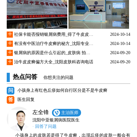
+
社保卡能否报销银屑病费用_得了牛皮皮癣怎么治疗
2024-10-14
+
有没有中医治疗牛皮癣的秘方_沈阳专业银屑医院
2024-10-14
+
银屑病的原因是什么引起的_皮肤病 拍图识别
2024-09-20
+
治牛皮皮癣偏方大全_沈阳皮肤科咨询电话
2024-09-20
热点问答
你想关注的问题
问
小孩身上有红色丘疹如何自行区分是不是牛皮癣
答
医生回复
左全锋
主治医师
沈阳中亚银屑病医院医生
· 回答了问题
小孩身上的皮肤若是得了牛皮癣，出现丘疹的皮肤一般会有