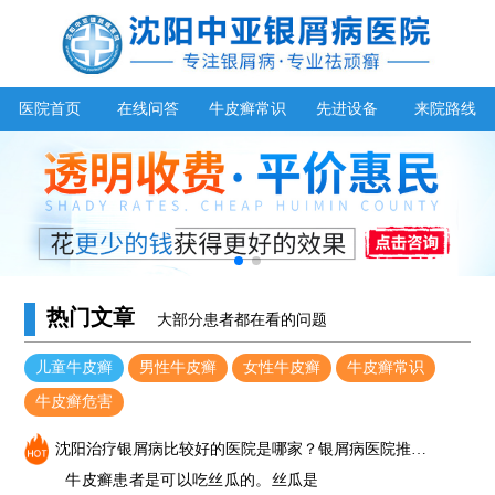
医院首页
在线问答
牛皮癣常识
先进设备
来院路线
热门文章
大部分患者都在看的问题
儿童牛皮癣
男性牛皮癣
女性牛皮癣
牛皮癣常识
牛皮癣危害
沈阳治疗银屑病比较好的医院是哪家？银屑病医院推荐（中亚）_牛皮癣能吃丝瓜吗
牛皮癣患者是可以吃丝瓜的。丝瓜是