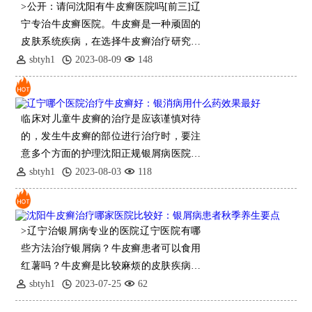
>公开：请问沈阳有牛皮癣医院吗[前三]辽
宁专治牛皮癣医院。牛皮癣是一种顽固的
皮肤系统疾病，在选择牛皮癣治疗研究方
法时一定要进行慎重，不要因
sbtyh1
2023-08-09
148
临床对儿童牛皮癣的治疗是应该谨慎对待
的，发生牛皮癣的部位进行治疗时，要注
意多个方面的护理沈阳正规银屑病医院，
对患儿的心理也应该
sbtyh1
2023-08-03
118
>辽宁治银屑病专业的医院辽宁医院有哪
些方法治疗银屑病？牛皮癣患者可以食用
红薯吗？牛皮癣是比较麻烦的皮肤疾病，
给患者带来很多痛苦，所以要积极治疗。
sbtyh1
2023-07-25
62
患者要注意饮食，可以适量吃红