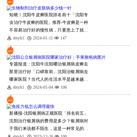
知晓！沈阳牛皮癣医院排名前十「沈阳专
业治疗牛皮癣的医院」推荐-牛皮癣是一种
不容易治疗好的慢性病，只要患上了就会
给我们的生活带来各种各样的不良影
sbtyh1
2024-01-11
147
专题报道：沈阳牛沈阳哪治银屑病皮癣去
那里治疗好「口碑靠前」沈阳治银屑病去
哪家医院？当代人的生活水平是越来越高
了，随之而来的疾病
sbtyh1
2024-01-04
106
新播报-沈阳银屑病正规医院「排名前五」
沈阳治疗银屑病的费用是多少？银屑病对
于我们来说都不陌生，这是一种常见的皮
肤疾病，可以发生在患者身体的
sbtyh1
2023-12-26
100