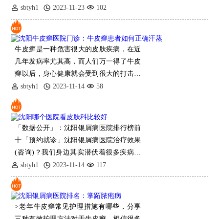
以患者的心情越发受
sbtyh1
2023-11-23
102
牛皮癣是一种危害很大的皮肤疾病，在近
几年发病率尤其高，而人们万一得了牛皮
癣以后，身心健康就会受到很大的打击，
患者的外貌也有很大影响，这使得牛皮癣
sbtyh1
2023-11-14
58
的治疗迫不及待，但是治疗牛皮癣，较重
要的还是看医院，所
「数据公开」：沈阳银屑病医院排行榜前
十「预约就诊」沈阳银屑病医院治疗效果
(咨询)？我们身边其实潜伏着很多疾病，
而不管你是沈阳哪里能治牛皮癣谁我们都
sbtyh1
2023-11-14
117
是能患上这些疾病，患者都应该积极医
治，疾病初期病情
>老年牛皮癣常见护理措施有哪些，分享
三种有效护理方法对于牛皮癣，相信很多