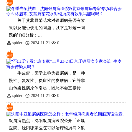
关于艾蒿野菊花水对银屑病是否有效
果以及能否饮用的问题，以下是对这一问
题的详细分析：
冬季专项祛癣！沈阳银屑病医院&北
spider
2024-11-21
0
京银屑病专家专项联合会诊即将启幕_艾
蒿野菊花
牛皮癣，医学上称为银屑病，是一种
慢性、复发性、炎症性的皮肤病，它并非
由传染性病原体引起，因此不会直接传染
给他人。以下是对牛皮癣传染性的详细解
spider
2024-11-21
0
释：
“不出辽宁看
银屑病热点：沈阳银屑病医院公开「正规
医院」沈阳哪家医院可以治疗银屑病？银