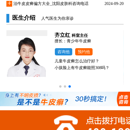
+
治牛皮皮癣偏方大全_沈阳皮肤科咨询电话
2024-09-20
医生介绍
人气医生为你亲诊
齐立红
科室主任
发
擅长：青少年牛皮癣
咨询他
预约他
儿童牛皮癣怎么治疗好？
小孩脸上有牛皮癣能照308吗？