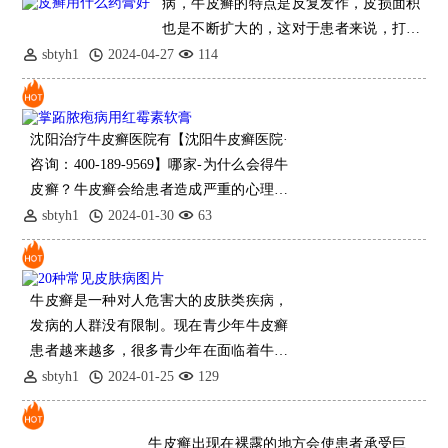
病，牛皮癣的特点是反复发作，皮损面积
也是不断扩大的，这对于患者来说，打击
是非常大的。而且牛皮癣的病
sbtyh1
2024-04-27
114
沈阳治疗牛皮癣医院有【沈阳牛皮癣医院·
咨询：400-189-9569】哪家-为什么会得牛
皮癣？牛皮癣会给患者造成严重的心理压
力，给患者带来严重的危害，牛皮癣的发
sbtyh1
2024-01-30
63
病原因除了会与自身条件因
牛皮癣是一种对人危害大的皮肤类疾病，
发病的人群没有限制。现在青少年牛皮癣
患者越来越多，很多青少年在面临着牛皮
癣的伤害，生活在抑郁之中。牛皮癣是一
sbtyh1
2024-01-25
129
种顽固性的皮肤疾病，对青少年患
牛皮癣出现在裸露的地方会使患者承受巨