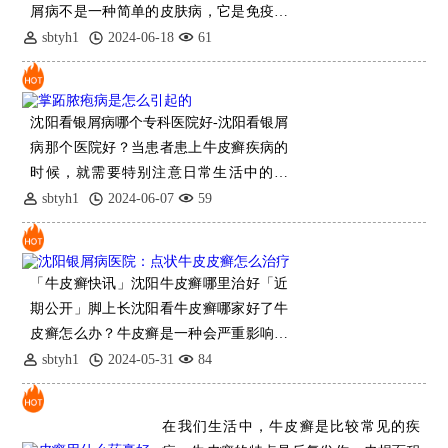
屑病不是一种简单的皮肤病，它是免疫系
统的一种内部疾病，会严重损害患者的外
sbtyh1
2024-06-18
61
部形象。同时，由于患部皮肤的暴露位
置，患者受
沈阳看银屑病哪个专科医院好-沈阳看银屑
病那个医院好？当患者患上牛皮癣疾病的
时候，就需要特别注意日常生活中的饮
食，因
sbtyh1
2024-06-07
59
「牛皮癣快讯」沈阳牛皮癣哪里治好「近
期公开」脚上长沈阳看牛皮癣哪家好了牛
皮癣怎么办？牛皮癣是一种会严重影响患
者外表的皮肤顽疾，有些比较在意自己外
sbtyh1
2024-05-31
84
表的患者甚
在我们生活中，牛皮癣是比较常见的疾