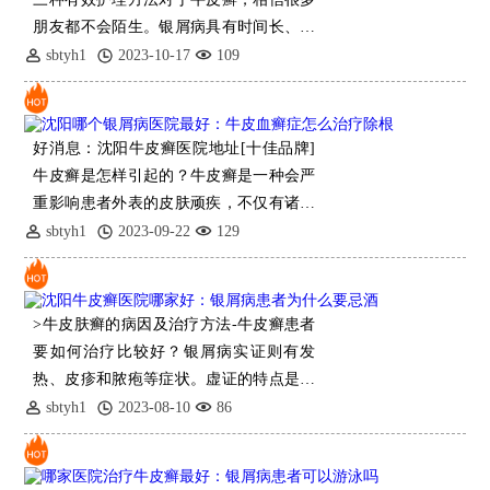
朋友都不会陌生。银屑病具有时间长、易
复发等病理特点。对于一些老
sbtyh1
2023-10-17
109
好消息：沈阳牛皮癣医院地址[十佳品牌]
牛皮癣是怎样引起的？牛皮癣是一种会严
重影响患者外表的皮肤顽疾，不仅有诸多
危害，如可能会损害患者的关节、脏器、
sbtyh1
2023-09-22
129
还可能会引发牛皮癣的并发症：肾病变、
胃肠道疾
>牛皮肤癣的病因及治疗方法-牛皮癣患者
要如何治疗比较好？银屑病实证则有发
热、皮疹和脓疱等症状。虚证的特点是对
氨基酸的吸收差、蛋白
sbtyh1
2023-08-10
86