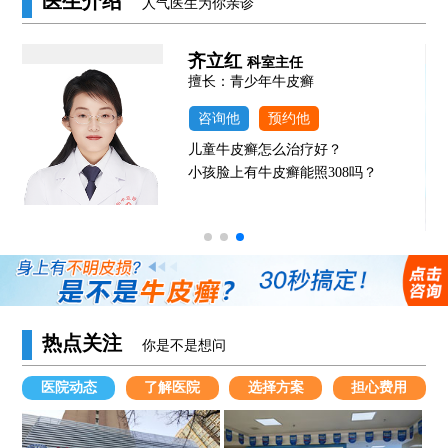
医生介绍
人气医生为你亲诊
齐立红
科室主任
发
擅长：青少年牛皮癣
咨询他
预约他
儿童牛皮癣怎么治疗好？
小孩脸上有牛皮癣能照308吗？
热点关注
你是不是想问
医院动态
了解医院
选择方案
担心费用