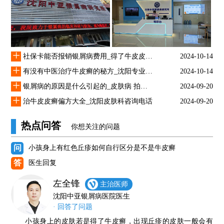
+
社保卡能否报销银屑病费用_得了牛皮皮癣怎么治疗
2024-10-14
+
有没有中医治疗牛皮癣的秘方_沈阳专业银屑医院
2024-10-14
+
银屑病的原因是什么引起的_皮肤病 拍图识别
2024-09-20
+
治牛皮皮癣偏方大全_沈阳皮肤科咨询电话
2024-09-20
热点问答
你想关注的问题
问
小孩身上有红色丘疹如何自行区分是不是牛皮癣
答
医生回复
左全锋
主治医师
沈阳中亚银屑病医院医生
· 回答了问题
小孩身上的皮肤若是得了牛皮癣，出现丘疹的皮肤一般会有