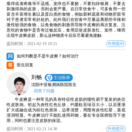
瘙痒或者疼痛等不适感。发痒也不要挠，不要扣掉银屑，不要去
刺激得病的皮肤，否则会更严重。在日常饮食中，可多食用一些
富含丰富维生素以及蛋白质的食物，例如新鲜蔬菜和动物肝脏等
对于患者非常有好处的。此外我们在饮食中尽量远离那些辛辣刺
激性较强的食物，以免食物的刺激而导致牛皮癣的再次复发。注
意吃的食物中是否有过敏反应，食用后使皮肤发红、发痒，继而
出现牛皮癣皮损，那么这种物质今后应尽量避免接触
向他提问
提问时间：2021-02-19 10:21
问
如何判断是不是牛皮癣？如何治疗
答
医生回复
刘畅
主治医师
沈阳中亚银屑病医院医生
· 回答了问题
牛皮癣是一种常见的具有特征性皮损的慢性易于复发的炎症
性皮肤病。初起为炎性红色丘疹，约粟粒至绿豆大小，以后逐渐
扩大或融合成为棕红色斑块，边界清楚，周围有炎性红晕，基底
浸润明显。牛皮癣治疗不能乱使用药物，要在专业医师指导下使
用，同时也要注意皮肤的保湿。
向他提问
提问时间：2021-02-21 14:30