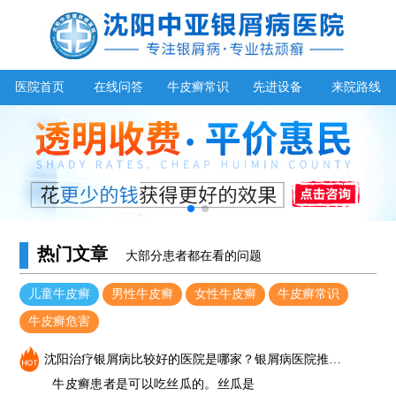
医院首页
在线问答
牛皮癣常识
先进设备
来院路线
热门文章
大部分患者都在看的问题
儿童牛皮癣
男性牛皮癣
女性牛皮癣
牛皮癣常识
牛皮癣危害
沈阳治疗银屑病比较好的医院是哪家？银屑病医院推荐（中亚）_牛皮癣能吃丝瓜吗
牛皮癣患者是可以吃丝瓜的。丝瓜是