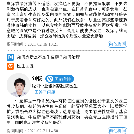
瘙痒或者疼痛等不适感。发痒也不要挠，不要扣掉银屑，不要去
刺激得病的皮肤，否则会更严重。在日常饮食中，可多食用一些
富含丰富维生素以及蛋白质的食物，例如新鲜蔬菜和动物肝脏等
对于患者非常有好处的。此外我们在饮食中尽量远离那些辛辣刺
激性较强的食物，以免食物的刺激而导致牛皮癣的再次复发。注
意吃的食物中是否有过敏反应，食用后使皮肤发红、发痒，继而
出现牛皮癣皮损，那么这种物质今后应尽量避免接触
向他提问
提问时间：2021-02-19 10:21
问
如何判断是不是牛皮癣？如何治疗
答
医生回复
刘畅
主治医师
沈阳中亚银屑病医院医生
· 回答了问题
牛皮癣是一种常见的具有特征性皮损的慢性易于复发的炎症
性皮肤病。初起为炎性红色丘疹，约粟粒至绿豆大小，以后逐渐
扩大或融合成为棕红色斑块，边界清楚，周围有炎性红晕，基底
浸润明显。牛皮癣治疗不能乱使用药物，要在专业医师指导下使
用，同时也要注意皮肤的保湿。
向他提问
提问时间：2021-02-21 14:30