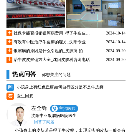
+
社保卡能否报销银屑病费用_得了牛皮皮癣怎么治疗
2024-10-14
+
有没有中医治疗牛皮癣的秘方_沈阳专业银屑医院
2024-10-14
+
银屑病的原因是什么引起的_皮肤病 拍图识别
2024-09-20
+
治牛皮皮癣偏方大全_沈阳皮肤科咨询电话
2024-09-20
热点问答
你想关注的问题
问
小孩身上有红色丘疹如何自行区分是不是牛皮癣
答
医生回复
左全锋
主治医师
沈阳中亚银屑病医院医生
· 回答了问题
小孩身上的皮肤若是得了牛皮癣，出现丘疹的皮肤一般会有