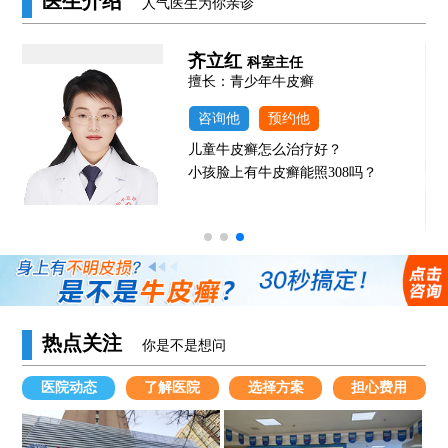
医生介绍
人气医生为你亲诊
齐立红
科室主任
发
擅长：青少年牛皮癣
咨询他
预约他
儿童牛皮癣怎么治疗好？
小孩脸上有牛皮癣能照308吗？
热点关注
你是不是想问
医院动态
了解医院
选择方案
担心费用