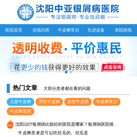
医院首页
在线问答
牛皮癣常识
先进设备
来院路线
热门文章
大部分患者都在看的问题
儿童牛皮癣
男性牛皮癣
女性牛皮癣
牛皮癣常识
牛皮癣危害
沈阳治疗银屑病比较好的医院是哪家？银屑病医院推荐（中亚）_牛皮癣能吃丝瓜吗
牛皮癣患者是可以吃丝瓜的。丝瓜是